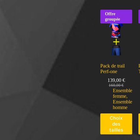
Offre
groupée
Pack de trail
Perf-one
139,00
€
160,00
€
Ensemble
femme
,
Ensemble
homme
Choix
des
tailles