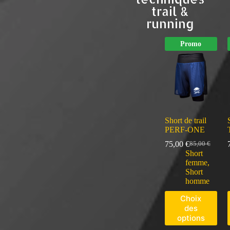
trail &
running
Promo
Short de trail
PERF-ONE
75,00
€
85,00
€
Short
femme
,
Short
homme
Choix
des
options