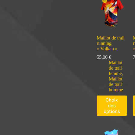
Maillot de trail
M
running
r
« Volkan »
«
55,00
€
Maillot
de trail
femme
,
Maillot
de trail
homme
Choix
des
options