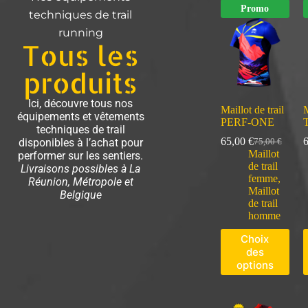
Promo
techniques de trail
running
Tous les
produits
Ici, découvre tous nos
Maillot de trail
M
équipements et vêtements
PERF-ONE
techniques de trail
65,00
€
disponibles à l’achat pour
75,00
€
Maillot
performer sur les sentiers.
de trail
Livraisons possibles à La
femme
,
Réunion, Métropole et
Maillot
Belgique
de trail
homme
Choix
des
options