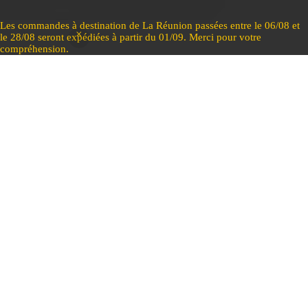
Les commandes à destination de La Réunion passées entre le 06/08 et
le 28/08 seront expédiées à partir du 01/09. Merci pour votre
compréhension.
Pages
Nos
produi
Accueil
Infos
Mon
Conta
ts
Boutique
Inspiré par
compt
ct
Politique
Maillots
l’âme du
Mon
e
de
Formulaire
de trail
volcan,
compte
cookies
Page
de contact
Shorts